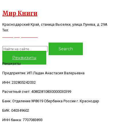
Мир Книги
Краснодарский Край, станица Выселки, улица Лунева, д. 29А
Тел:
8(928)44-16-986
8(918)96-86-597
Search
Реквизиты
Реквизиты
Предприятие: ИП Ладан Анастасия Валерьевна
ИНН: 232805242032
Расчетный счет: 40802810830000030399
Банк: Отделение №8619 Сбербанка России г. Краснодар
БИК: 040349602
ИНН банка: 7707083893