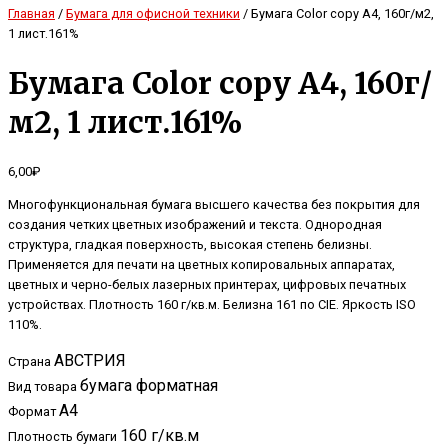
Главная
/
Бумага для офисной техники
/ Бумага Color copy А4, 160г/м2,
1 лист.161%
Бумага Color copy А4, 160г/
м2, 1 лист.161%
6,00
₽
Многофункциональная бумага высшего качества без покрытия для
создания четких цветных изображений и текста. Однородная
структура, гладкая поверхность, высокая степень белизны.
Применяется для печати на цветных копировальных аппаратах,
цветных и черно-белых лазерных принтерах, цифровых печатных
устройствах. Плотность 160 г/кв.м. Белизна 161 по CIE. Яркость ISO
110%.
АВСТРИЯ
Страна
бумага форматная
Вид товара
A4
Формат
160 г/кв.м
Плотность бумаги