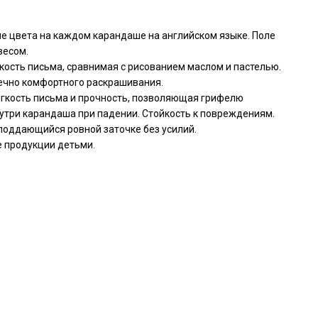
ие цвета на каждом карандаше на английском языке. Поле
весом.
ость письма, сравнимая с рисованием маслом и пастелью.
ечно комфортного раскрашивания.
ягкость письма и прочность, позволяющая грифелю
три карандаша при падении. Стойкость к повреждениям.
поддающийся ровной заточке без усилий.
 продукции детьми.