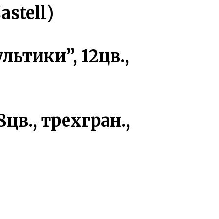
stell)
ьтики”, 12цв.,
цв., трехгран.,