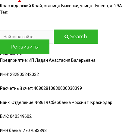
Краснодарский Край, станица Выселки, улица Лунева, д. 29А
Тел:
8(928)44-16-986
8(918)96-86-597
Search
Реквизиты
Реквизиты
Предприятие: ИП Ладан Анастасия Валерьевна
ИНН: 232805242032
Расчетный счет: 40802810830000030399
Банк: Отделение №8619 Сбербанка России г. Краснодар
БИК: 040349602
ИНН банка: 7707083893