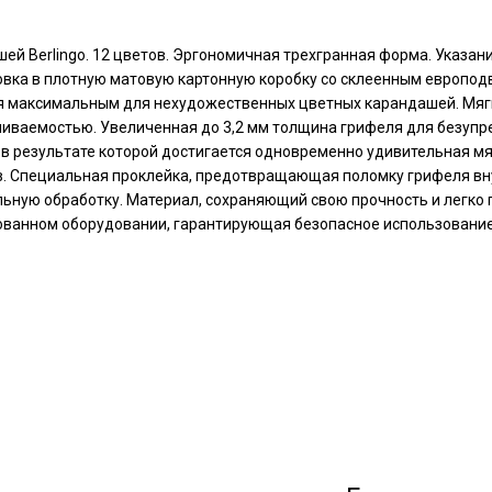
шей Berlingo. 12 цветов. Эргономичная трехгранная форма. Указан
вка в плотную матовую картонную коробку со склеенным европод
я максимальным для нехудожественных цветных карандашей. Мягк
ваемостью. Увеличенная до 3,2 мм толщина грифеля для безупр
 в результате которой достигается одновременно удивительная м
в. Специальная проклейка, предотвращающая поломку грифеля вну
ьную обработку. Материал, сохраняющий свою прочность и легко 
ованном оборудовании, гарантирующая безопасное использование