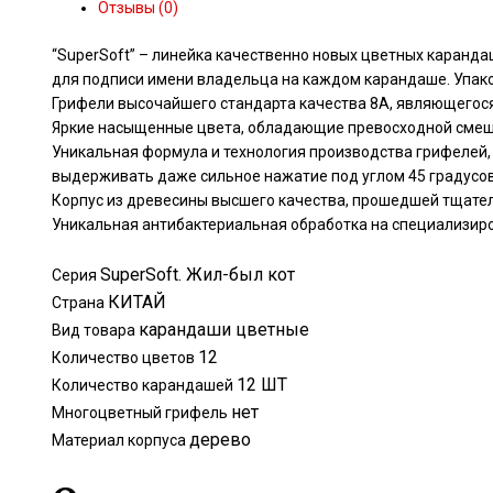
был
Отзывы (0)
кот",
12цв.,
“SuperSoft” – линейка качественно новых цветных каранда
трехгран.с
для подписи имени владельца на каждом карандаше. Упако
Грифели высочайшего стандарта качества 8А, являющегос
Яркие насыщенные цвета, обладающие превосходной смеши
Уникальная формула и технология производства грифелей,
выдерживать даже сильное нажатие под углом 45 градусо
Корпус из древесины высшего качества, прошедшей тщател
Уникальная антибактериальная обработка на специализир
SuperSoft. Жил-был кот
Серия
КИТАЙ
Страна
карандаши цветные
Вид товара
12
Количество цветов
12 ШТ
Количество карандашей
нет
Многоцветный грифель
дерево
Материал корпуса