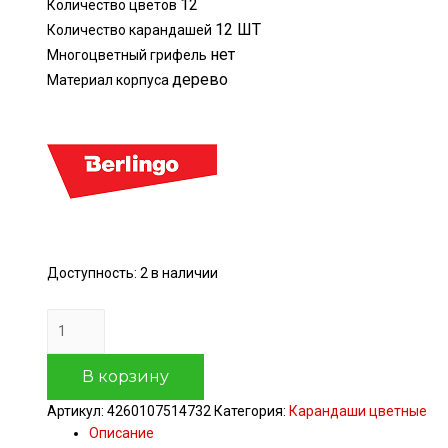
12
Количество цветов
12 ШТ
Количество карандашей
нет
Многоцветный грифель
дерево
Материал корпуса
Доступность:
2 в наличии
Количество
Карандаши
цветные
В корзину
Berlingo
"SuperSoft.
Артикул:
4260107514732
Категория:
Карандаши цветные
Жил-
Описание