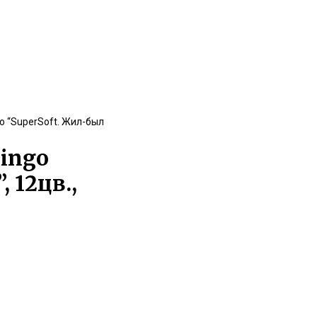
o “SuperSoft. Жил-был
ingo
 12цв.,