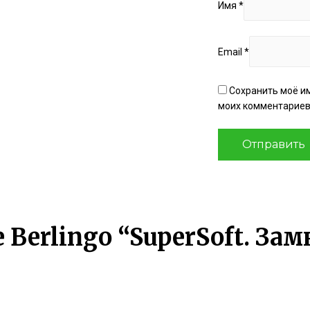
Имя
*
Email
*
Сохранить моё им
моих комментариев
erlingo “SuperSoft. Замки