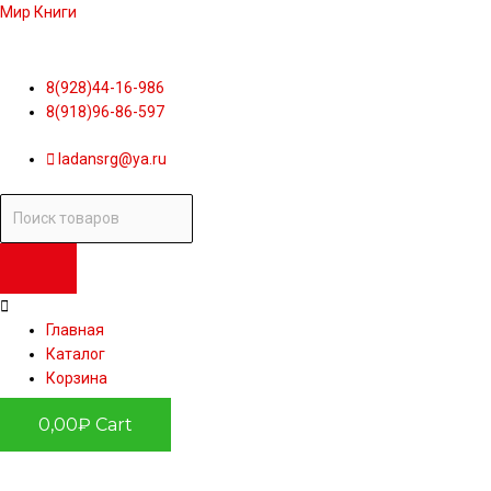
Мир Книги
8(928)44-16-986
8(918)96-86-597
ladansrg@ya.ru
Поиск
товаров
Главная
Каталог
Корзина
0,00
₽
Cart