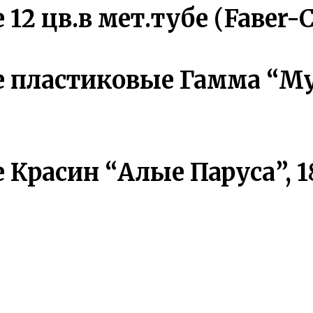
2 цв.в мет.тубе (Faвer-Ca
пластиковые Гамма “Мул
расин “Алые Паруса”, 18