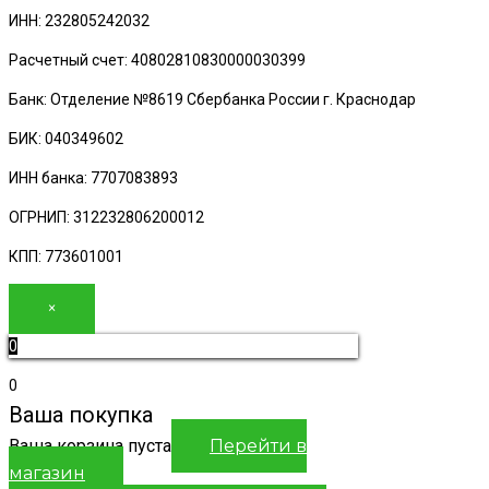
ИНН: 232805242032
Расчетный счет: 40802810830000030399
Банк: Отделение №8619 Сбербанка России г. Краснодар
БИК: 040349602
ИНН банка: 7707083893
ОГРНИП: 312232806200012
КПП: 773601001
×
0
0
Ваша покупка
Ваша корзина пуста
Перейти в
магазин