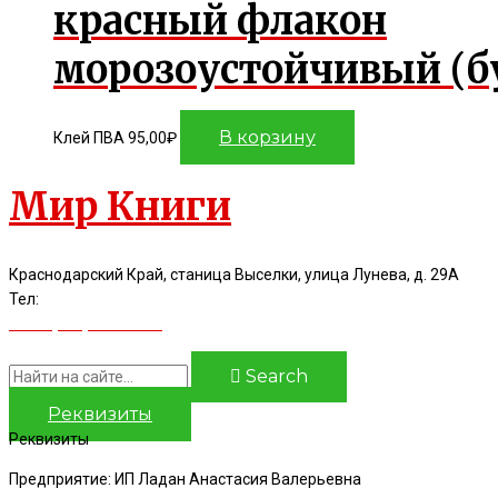
красный флакон
морозоустойчивый (б
В корзину
Клей ПВА
95,00
₽
Мир Книги
Краснодарский Край, станица Выселки, улица Лунева, д. 29А
Тел:
8(928)44-16-986
8(918)96-86-597
Search
Реквизиты
Реквизиты
Предприятие: ИП Ладан Анастасия Валерьевна