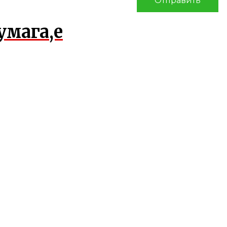
умага,е