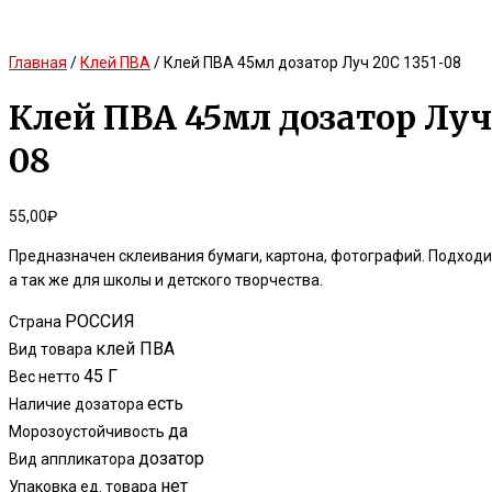
Главная
/
Клей ПВА
/ Клей ПВА 45мл дозатор Луч 20С 1351-08
Клей ПВА 45мл дозатор Луч 
08
55,00
₽
Предназначен склеивания бумаги, картона, фотографий. Подходи
а так же для школы и детского творчества.
РОССИЯ
Страна
клей ПВА
Вид товара
45 Г
Вес нетто
есть
Наличие дозатора
да
Морозоустойчивость
дозатор
Вид аппликатора
нет
Упаковка ед. товара