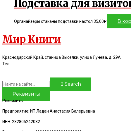
Подставка для визито
В ко
Органайзеры стаканы подставки настол
35,00
₽
Мир Книги
Краснодарский Край, станица Выселки, улица Лунева, д. 29А
Тел:
8(928)44-16-986
8(918)96-86-597
Search
Реквизиты
Реквизиты
Предприятие: ИП Ладан Анастасия Валерьевна
ИНН: 232805242032