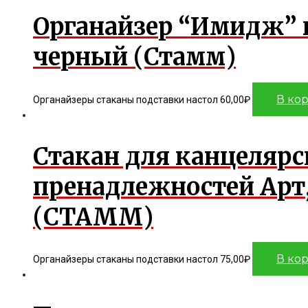
Органайзер “Имидж” 
черный (Стамм)
В ко
Органайзеры стаканы подставки настол
60,00
₽
Стакан для канцеляр
пренадлежностей Арт
(СТАММ)
В ко
Органайзеры стаканы подставки настол
75,00
₽