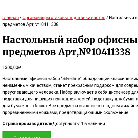
Главная
/
Органайзеры стаканы подставки настол
/ Настольный н
предметов Арт,№10411338
Настольный набор офисны
предметов Арт,№10411338
1300,00
₽
Настольный офисный набор “Silverline” обладающий классически
неизменным качеством, станет прекрасным подарком для совре
преуспевающего человека. Набор включает в себя диспенсер для 
подставки для пишущих принадлежностей, подставку для бумаг и
для бумажного блока. Все предметы выполнены в одном дизайне 
прорезиненными ножками, предотвращающими скольжение.
Страна производитель
Доступность:
1 в наличии