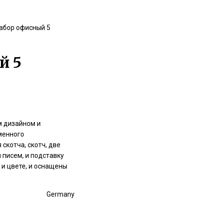
абор офисный 5
й 5
м дизайном и
менного
скотча, скотч, две
 писем, и подставку
и цвете, и оснащены
Germany