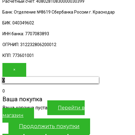
Расчетный счет: 40802810830000030399
Банк: Отделение №8619 Сбербанка России г. Краснодар
БИК: 040349602
ИНН банка: 7707083893
ОГРНИП: 312232806200012
КПП: 773601001
×
0
0
Ваша покупка
Ваша корзина пуста
Перейти в
магазин
Продолжить покупки