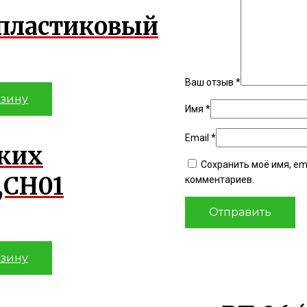
пластиковый
Ваш отзыв
*
рзину
Имя
*
Email
*
ских
Сохранить моё имя, em
,СН01
комментариев.
рзину