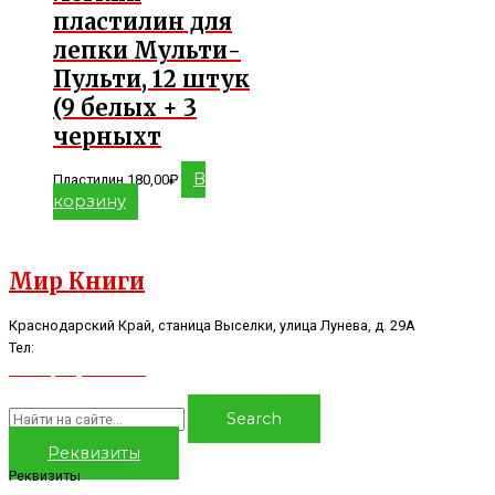
пластилин для
лепки Мульти-
Пульти, 12 штук
(9 белых + 3
черныхт
В
Пластилин
180,00
₽
корзину
Мир Книги
Краснодарский Край, станица Выселки, улица Лунева, д. 29А
Тел:
8(928)44-16-986
8(918)96-86-597
Search
Реквизиты
Реквизиты