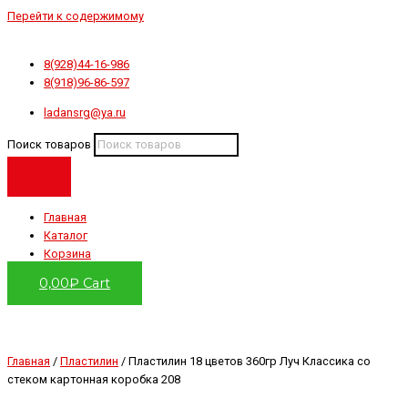
Перейти к содержимому
8(928)44-16-986
8(918)96-86-597
ladansrg@ya.ru
Поиск товаров
Главная
Каталог
Корзина
0,00
₽
Cart
Главная
/
Пластилин
/ Пластилин 18 цветов 360гр Луч Классика со
стеком картонная коробка 208