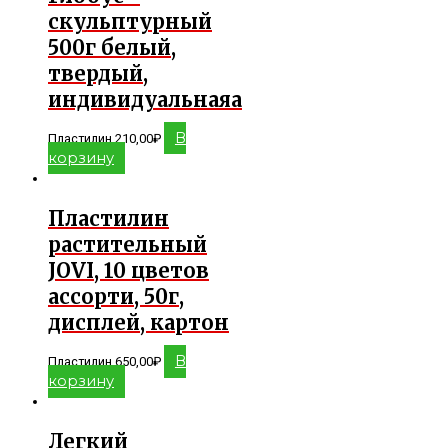
скульптурный
500г белый,
твердый,
индивидуальнаяа
В
Пластилин
210,00
₽
корзину
Пластилин
растительный
JOVI, 10 цветов
ассорти, 50г,
дисплей, картон
В
Пластилин
650,00
₽
корзину
Легкий