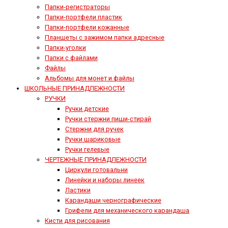
Папки-регистраторы
Папки-портфели пластик
Папки-портфели кожанные
Планшеты с зажимом папки адресные
Папки-уголки
Папки с файлами
Файлы
Альбомы для монет и файлы
ШКОЛЬНЫЕ ПРИНАДЛЕЖНОСТИ
РУЧКИ
Ручки детские
Ручки стержни пиши-стирай
Стержни для ручек
Ручки шариковые
Ручки гелевые
ЧЕРТЕЖНЫЕ ПРИНАДЛЕЖНОСТИ
Циркули готовальни
Линейки и наборы линеек
Ластики
Карандаши чернографические
Грифели для механического карандаша
Кисти для рисования