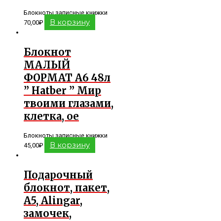
Блокноты записные книжки
В корзину
70,00
₽
Блокнот
МАЛЫЙ
ФОРМАТ А6 48л
” Hatber ” Мир
твоими глазами,
клетка, ое
Блокноты записные книжки
В корзину
45,00
₽
Подарочный
блокнот, пакет,
А5, Alingar,
замочек,