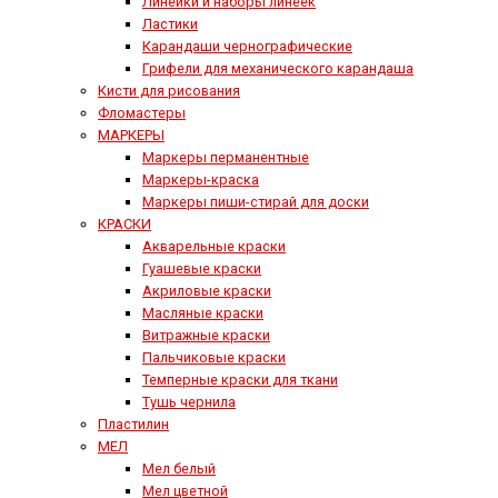
Линейки и наборы линеек
Ластики
Карандаши чернографические
Грифели для механического карандаша
Кисти для рисования
Фломастеры
МАРКЕРЫ
Маркеры перманентные
Маркеры-краска
Маркеры пиши-стирай для доски
КРАСКИ
Акварельные краски
Гуашевые краски
Акриловые краски
Масляные краски
Витражные краски
Пальчиковые краски
Темперные краски для ткани
Тушь чернила
Пластилин
МЕЛ
Мел белый
Мел цветной