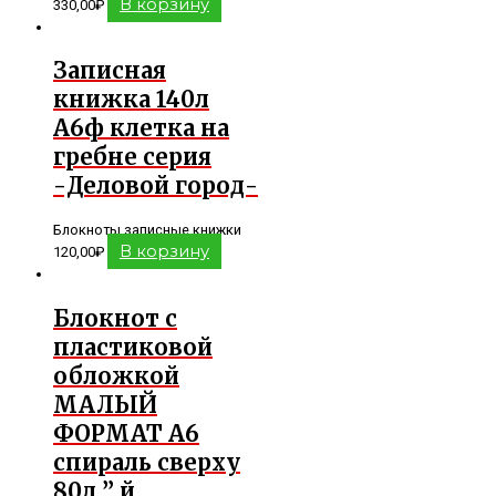
В корзину
330,00
₽
Записная
книжка 140л
А6ф клетка на
гребне серия
-Деловой город-
Блокноты записные книжки
В корзину
120,00
₽
Блокнот с
пластиковой
обложкой
МАЛЫЙ
ФОРМАТ А6
спираль сверху
80л ” й