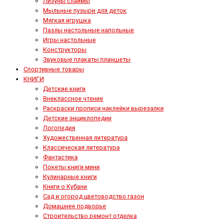
Лизуны слаймы
Мыльные пузыри для деток
Мягкая игрушка
Пазлы настольные напольные
Игры настольные
Конструкторы
Звуковые плакаты планшеты
Спортивные товары
КНИГИ
Детские книги
Внеклассное чтение
Раскраски прописи наклейки вырезалки
Детские энциклопедии
Логопедия
Художественная литература
Классическая литература
Фантастика
Покеты книги мини
Кулинарные книги
Книги о Кубани
Сад и огород цветоводство газон
Домашнее подворье
Строительство ремонт отделка