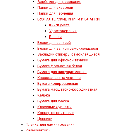
Альбомы для рисования
Папки для акварели
Папки для черчения
БУХГАЛТЕРСКИЕ КНИГИ И БЛАНКИ
Книги учета
Удостоверения
Бланки
Блоки для записей
Блоки для записи самоклеящиеся
Закладки стикеры самоклеящиеся
Бумага для офисной техники
Бумага форматная белая
Бумага для пишущих машин
Кассовая лента чековая
Бумага копировальная
Бумага масштабно-координатная
Калька
Бумага для факса
Классные журналы
Конверты почтовые
Ценники
Пленка для ламинирования
Калькуляторы