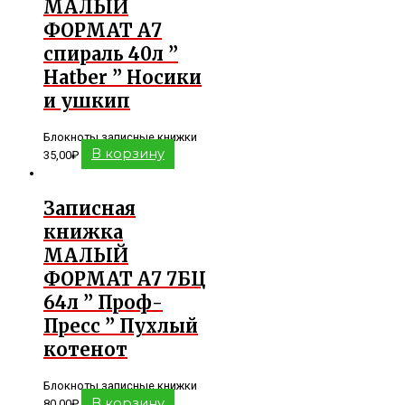
МАЛЫЙ
ФОРМАТ А7
спираль 40л ”
Hatber ” Носики
и ушкип
Блокноты записные книжки
В корзину
35,00
₽
Записная
книжка
МАЛЫЙ
ФОРМАТ А7 7БЦ
64л ” Проф-
Пресс ” Пухлый
котенот
Блокноты записные книжки
В корзину
80,00
₽