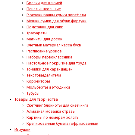
Брелки для ключей
Пеналы школьные
Рюкзаки ранцы сумки портфели
Мешки сумки для обуви фартуки
Подставки для книг
Трафареты
Магниты для досок
Счетный материал касса букв
Расписание уроков
Наборы первоклассника
Настольное покрытие для труда
Точилки для карандашей
Текстовыделители
Корректоры
Мольберты и этюдники
Тубусы
Товары для творчества
Скетчинг блокноты для скетчинга
Алмазная мозаика стразы
Картины по номерам холсты
Крепированная бумага гофрированная
Игрушки