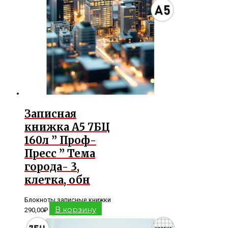
Записная
книжка А5 7БЦ
160л ” Проф-
Пресс ” Тема
города- 3,
клетка, обн
Блокноты записные книжки
В корзину
290,00
₽