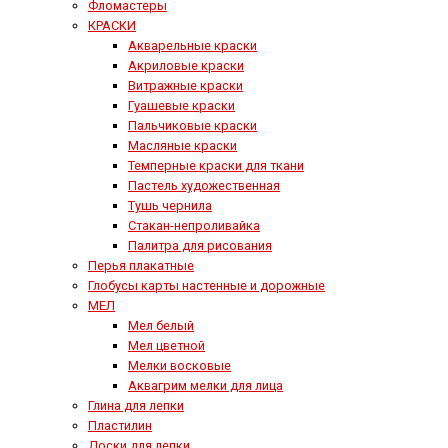
Фломастеры
КРАСКИ
Акварельные краски
Акриловые краски
Витражные краски
Гуашевые краски
Пальчиковые краски
Масляные краски
Темперные краски для ткани
Пастель художественная
Тушь чернила
Стакан-непроливайка
Палитра для рисования
Перья плакатные
Глобусы карты настенные и дорожные
МЕЛ
Мел белый
Мел цветной
Мелки восковые
Аквагрим мелки для лица
Глина для лепки
Пластилин
Доски для лепки