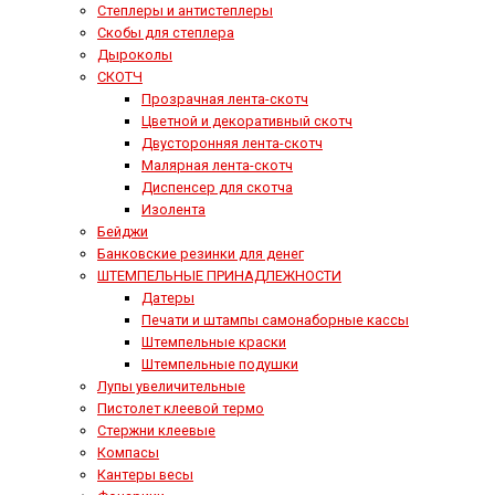
Степлеры и антистеплеры
Скобы для степлера
Дыроколы
СКОТЧ
Прозрачная лента-скотч
Цветной и декоративный скотч
Двусторонняя лента-скотч
Малярная лента-скотч
Диспенсер для скотча
Изолента
Бейджи
Банковские резинки для денег
ШТЕМПЕЛЬНЫЕ ПРИНАДЛЕЖНОСТИ
Датеры
Печати и штампы самонаборные кассы
Штемпельные краски
Штемпельные подушки
Лупы увеличительные
Пистолет клеевой термо
Стержни клеевые
Компасы
Кантеры весы