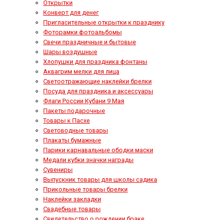
Открытки
Конверт для денег
Пригласительные открытки к празднику
Фоторамки фотоальбомы
Свечи праздничные и бытовые
Шары воздушные
Хлопушки для праздника фонтаны
Аквагрим мелки для лица
Светоотражающие наклейки брелки
Посуда для праздника и аксессуары
Флаги России Кубани 9 Мая
Пакеты подарочные
Товары к Пасхе
Световодные товары
Плакаты бумажные
Парики карнавальные ободки маски
Медали кубки значки награды
Сувениры
Выпускник товары для школы садика
Прикольные товары брелки
Наклейки закладки
Свадебные товары
Свидетельство о рождении браке