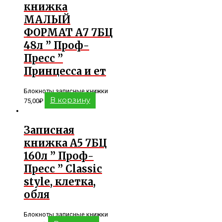
книжка
МАЛЫЙ
ФОРМАТ А7 7БЦ
48л ” Проф-
Пресс ”
Принцесса и ет
Блокноты записные книжки
В корзину
75,00
₽
Записная
книжка А5 7БЦ
160л ” Проф-
Пресс ” Classic
style, клетка,
обля
Блокноты записные книжки