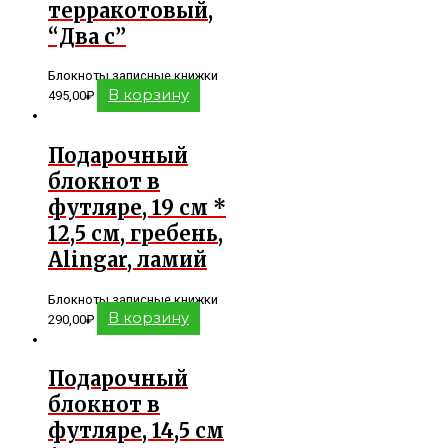
терракотовый,
“Два с”
Блокноты записные книжки
В корзину
495,00
₽
Подарочный
блокнот в
футляре, 19 см *
12,5 см, гребень,
Alingar, ламий
Блокноты записные книжки
В корзину
290,00
₽
Подарочный
блокнот в
футляре, 14,5 см