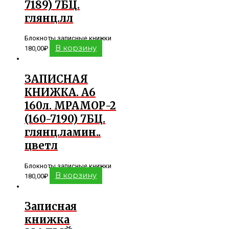
7189) 7БЦ.
глянц.лл
Блокноты записные книжки
В корзину
180,00
₽
ЗАПИСНАЯ
КНИЖКА. А6
160л. МРАМОР-2
(160-7190) 7БЦ.
глянц.ламин..
цветл
Блокноты записные книжки
В корзину
180,00
₽
Записная
книжка